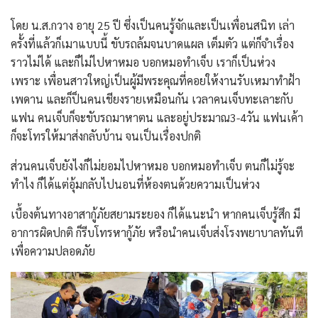
โดย น.ส.กวาง อายุ 25 ปี ซึ่งเป็นคนรู้จักและเป็นเพื่อนสนิท เล่า
ครั้งที่แล้วก็เมาแบบนี้ ขับรถล้มจนบาดแผล เต็มตัว แต่ก็จำเรื่อง
ราวไม่ได้ และก็ไม่ไปหาหมอ บอกหมอทำเจ็บ เราก็เป็นห่วง
เพราะ เพื่อนสาวใหญ่เป็นผู้มีพระคุณที่คอยให้งานรับเหมาทำฝ้า
เพดาน และก็ป็นคนเชียงรายเหมือนกัน เวลาคนเจ็บทะเลาะกับ
แฟน คนเจ็บก็จะขับรถมาหาตน และอยู่ประมาณ3-4วัน แฟนเค้า
ก็จะโทรให้มาส่งกลับบ้าน จนเป็นเรื่องปกติ
ส่วนคนเจ็บยังไงก็ไม่ยอมไปหาหมอ บอกหมอทำเจ็บ ตนก็ไม่รู้จะ
ทำไง ก็ได้แต่อุ้มกลับไปนอนที่ห้องตนด้วยความเป็นห่วง
เบื้องต้นทางอาสากู้ภัยสยามระยอง ก็ได้แนะนำ หากคนเจ็บรู้สึก มี
อาการผิดปกติ ก็รีบโทรหากู้ภัย หรือนำคนเจ็บส่งโรงพยาบาลทันที
เพื่อความปลอดภัย