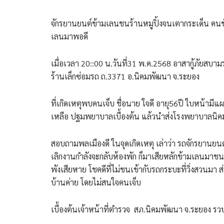
จักรยานยนต์ข้ามเลนชนร้านหมูปิ้งจนเตากระเด็น คน
เลนมาพอดี
เมื่อเวลา 20::00 น.วันที่31 พ.ค.2568 อาสากู้ภัยสบาม
ร้านเล็กซ่อมรถ ถ.3371 อ.นิคมพัฒนา จ.ระยอง
ที่เกิดเหตุพบคนเจ็บ ชื่อนาย ใจดี อายุ56ปี ใบหน้ามี
เหลือ ปฐมพยาบาลเบื้องต้น แล้วนำส่งโรงพยาบาลนิค
สอบถามพลเมืองดี ในจุดเกิดเหตุ เล่าว่า รถจักรยานยนต
เลิกงานกำลังจะกลับห้องพัก ก็มาเสียหลักข้ามเลนมาชนเข้
พังเสียหาย โชคดีที่ไม่ชนเข้ากับรถกระบะที่วิ่งสวนมา 
บ้านค่าย โดยไม่สนใจคนเจ็บ
เบื้องต้นเจ้าหน้าที่ตำรวจ สภ.นิคมพัฒนา จ.ระยอง