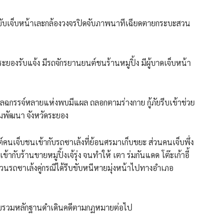
ขับเจ็บหน้าเละกล้องวงจรปิดจับภาพนาทีเฉียดตายกระบะสวน
ระยองรับแจ้ง มีรถจักรยานยนต์ชนร้านหมูปิ้ง มีผู้บาดเจ็บหน้า
แผลฉกรรจ์หลายแห่งพบมีแผล ถลอกตามร่างกาย กู้ภัยรีบเข้าช่วย
มพัฒนา จังหวัดระยอง
์คนเจ็บชนเข้ากับรถซาเล้งที่ย้อนศรมาเก็บขยะ ส่วนคนเจ็บพึ่ง
ากับร้านขายหมูปิ้งเจ้รุ่ง จนทำให้ เตา ร่มกันแดด โต๊ะเก้าอี้
ส่วนรถซาเล้งคู่กรณีได้รีบขับหนีหายมุ่งหน้าไปทางอำเภอ
 รวบรวมหลักฐานดำเดินคดีตามกฏหมายต่อไป