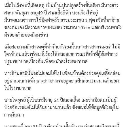
เมื่อไปถึงพบที่เกิดเหตุ เป็นบ้านปูนปลูกสร้างชั้นเดียว มีนางสาว
สาคร พันธุมา อายุ49 ปี สวมเสื้อสีฟ้า นอนร้องไห้อยู่
มีบาดแผลจากการใช้มีดทำครัว ยาวประมาณ 1 ฟุต กรีดที่ขาซ้าย
ของตนเอง มีความยาวของแผลประมาณ 10 cm และบริเวณขายัง
มีรอยคล้ายของมีคมข่วน
เมื่อสอบถามถึงสาเหตุที่ทำร้ายตัวเองนั้นนางสาวสาครเผยว่าไม่มี
ใครรักตนแล้วพร้อมกับร้องไห้ตลอดเวลาขณะที่เจ้าที่กู้ภัยทำการ
ปฐมพยาบาลเบื้องต้นเพื่อจะนำส่งโรงพยาบาล
ทางด้านสามีนั้นจะไม่ยอมให้ไป เพื่อนบ้านต้องช่วยคุยเกลี้ยกล่อม
อยู่นานจนกระทั่ง นางสาวสาครขอดูดยาเส้นก่อน1มวน แล้วยอม
ไปโรงพยาบาล
นายไพฑูรย์ ผู้เป็นสามีอายุ 54 ปี(ถอดเสื้อ) เผยว่าเมียตนเป็นผู้
ป่วยจิตเวชแต่ไม่ได้กินยามานานแล้ว ซึ่งขณะให้ข้อมูลก็ยังอยู่ใน
การมึนเมา
นายสฤษดิ์ อายุ 33 ปี (เพื่อนบ้านเสื้อดำ) เผยว่าสองสามีภรรยานี้