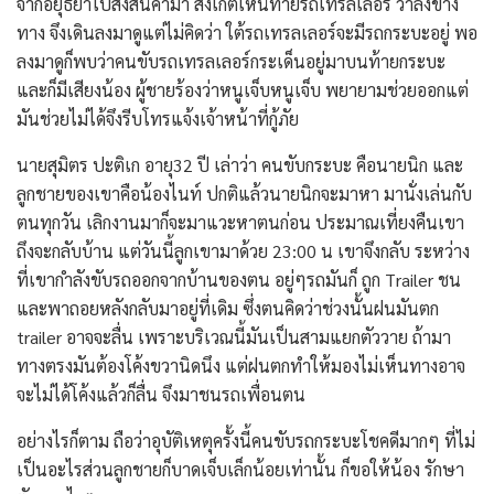
จากอยุธยาไปส่งสินค้ามา สังเกตเห็นท้ายรถเทรลเลอร์ ว่าลงข้าง
ทาง จึงเดินลงมาดูแต่ไม่คิดว่า ใต้รถเทรลเลอร์จะมีรถกระบะอยู่ พอ
ลงมาดูก็พบว่าคนขับรถเทรลเลอร์กระเด็นอยู่มาบนท้ายกระบะ
และก็มีเสียงน้อง ผู้ชายร้องว่าหนูเจ็บหนูเจ็บ พยายามช่วยออกแต่
มันช่วยไม่ได้จึงรีบโทรแจ้งเจ้าหน้าที่กู้ภัย
นายสุมิตร ปะติเก อายุ32 ปี เล่าว่า คนขับกระบะ คือนายนิก และ
ลูกชายของเขาคือน้องไนท์ ปกติแล้วนายนิกจะมาหา มานั่งเล่นกับ
ตนทุกวัน เลิกงานมาก็จะมาแวะหาตนก่อน ประมาณเที่ยงคืนเขา
ถึงจะกลับบ้าน แต่วันนี้ลูกเขามาด้วย 23:00 น เขาจึงกลับ ระหว่าง
ที่เขากำลังขับรถออกจากบ้านของตน อยู่ๆรถมันก็ ถูก Trailer ชน
และพาถอยหลังกลับมาอยู่ที่เดิม ซึ่งตนคิดว่าช่วงนั้นฝนมันตก
trailer อาจจะลื่น เพราะบริเวณนี้มันเป็นสามแยกตัววาย ถ้ามา
ทางตรงมันต้องโค้งขวานิดนึง แต่ฝนตกทำให้มองไม่เห็นทางอาจ
จะไม่ได้โค้งแล้วก็ลื่น จึงมาชนรถเพื่อนตน
อย่างไรก็ตาม ถือว่าอุบัติเหตุครั้งนี้คนขับรถกระบะโชคดีมากๆ ที่ไม่
เป็นอะไรส่วนลูกชายก็บาดเจ็บเล็กน้อยเท่านั้น ก็ขอให้น้อง รักษา