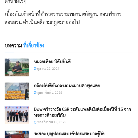
ตัวหายไวๆ
เบื้องต้นเจ้าหน้าที่ตำรวจรวบรวมพยานหลักฐาน ก่อนทำการ
สอบสวน ดำเนินคดีตามกฎหมายต่อไป
บทความ
ที่เกี่ยวข้อง
หมวกเห็ดยาโด๊ปชั้นดี
ตุลาคม 25, 2024
กล้องจับตีกันกลางถนนมาบตาพุดแตก
กุมภาพันธ์ 1, 2025
Dow คว้ารางวัล CSR ระดับแพลตินัมต่อเนื่องปีที่ 15 จาก
หอการค้าอเมริกัน
พฤศจิกายน 13, 2025
ระยอง บุญปลอมแบงค์ปลอมระบาดตู้วัด