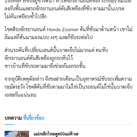
Zoomer ที่ขับอยู่ข้างหน้า ทำให้จักรยานยนต์ของ Scoopy ล้มไถล
ลงกับพื้นและรถจักรยานยนต์คันสีเหลืองที่ขับ ตามมานั้นเบรค
ไม่ทันเหยียบซ้ำไปอีก
โชคดีรถจักรยานยนต์ Honda Zoomer คันที่ขับมาด้านหน้า เขาไม่
ล้มแต่ก็หันมามองแบบ งงๆ และก็ขับรถต่อไป
ส่วนรถคันที่เปลี่ยนเลนส์นั้นบาดเจ็บไม่มากแต่ คนขับ
จักรยานยนต์คันสีเหลืองถูกรถทับไว้
ชาวบ้านที่ขับรถตามมาจึงช่วยกันยกรถขึ้น
จากอุบัติเหตุดังกล่าว จึงขอฝากเตือนเป็นอุทาหรณ์ขับรถเพิ่มความ
ระมัดระวัง โชคดีคันที่ขับตามมาไม่ใช่เป็นรถยนต์ไม่ใช่นั้นบาดเจ็บ
เยอะกันแน่นอน
บทความ
ที่เกี่ยวข้อง
แม่เหล็กไหลดูด00แม่ค้าเฮ