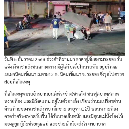
วันที่ 5 ธันวาคม 2568 ช่วงค่ำที่ผ่านมา อาสากู้ภัยสยามระยอง รับ
แจ้ง มีรถซาเล้งชนเกาะกลาง มีผู้ได้รับเจ็บโดนรถทับ อยู่บริเวณ
4แยกนิคมพัฒนา ถ.สาย13 อ. นิคมพัฒนา จ. ระยอง จึงรุดไปตรวจ
สอบที่เกิดเหตุ
ที่เกิดเหตุพบรถจักรยานยนต์พ่วงข้าง(ซาเล้ง) ชนฟุตบาทสภาพ
หงายท้อง และมีถังสแตน อยู่ในตัวซาเล้ง เขียนว่านมเปรี้ยวส่วน
ด้านท้ายของรถซาเล้งพบ เด็กชาย อายุราว12ปี นอนหงายท้อง
คาดว่าศรีษะฟาดกับพื้น ได้รับบาดเจ็บหนัก และมีคุณแม่นั่งร้องไห้
มองดูลูก กู้ภัยช่วยคุณแม่ และช่วยนำน้องส่งโรงพยาบาล