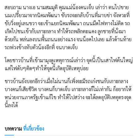
สอบถาม นางเอ นามสมมุติ คุณแม่น้องคนเจ็บ เล่าว่า ตนไปขาย
นมเปรี้ยวมาจากนิคมพัฒนา ขับรถจะกลับบ้านที่มาบข่า จังหวะที่
ขับวิ่งอยู่เลนขวา จะเข้าแยกนิคมพัฒนา ถนนมืดไฟทางไม่ติด รถ
เกิดไปชนเข้ากับเกาะกลาง ทำให้รถพลิกตะแคง ลูกชายที่นั่งมา
ด้วยกัน หล่นลงบนพื้นถนนอย่างแรง จนน็อคไปเลย แล้วด้านท้าย
รถพ่วงข้างทับตัวน้องอีกที่ จนบาดเจ็บ
โดยชาวบ้านที่เข้ามามุงดูเหตุการณ์เล่าว่า จุดนี้เป็นเสาไฟต้นใหญ่
แต่ไฟดับๆติดๆทำให้จุดนี้เกิดอุบัติเหตุบ่อย
ชาวบ้านยังบอกอีกว่าเมื่อไม่นานก็เพิ่งจะมีรถเก๋งชนกับเกาะกลาง
บางคนก็เสียชีวิต บางคนก็บาดเจ็บ เกาะกลางก็ไม่เท่ากัน ก็อยากให้
หน่วยงานภาครัฐเข้าแก้ไข ทำให้ไปสว่าง จะได้ลดอุบัติเหตุตรงจุด
นี้ลงได้
บทความ
ที่เกี่ยวข้อง