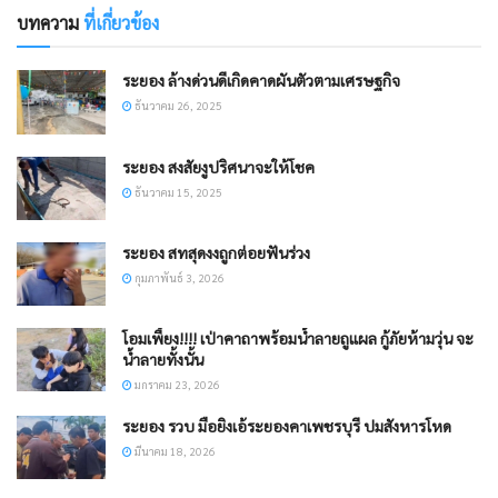
บทความ
ที่เกี่ยวข้อง
ระยอง ล้างด่วนดีเกิดคาดผันตัวตามเศรษฐกิจ
ธันวาคม 26, 2025
ระยอง สงสัยงูปริศนาจะให้โชค
ธันวาคม 15, 2025
ระยอง สทสุดงงถูกต่อยฟันร่วง
กุมภาพันธ์ 3, 2026
โอมเพี้ยง!!!! เป่าคาถาพร้อมน้ำลายถูแผล กู้ภัยห้ามวุ่น จะ
น้ำลายทั้งนั้น
มกราคม 23, 2026
ระยอง รวบ มือยิงเอ้ระยองคาเพชรบุรี ปมสังหารโหด
มีนาคม 18, 2026