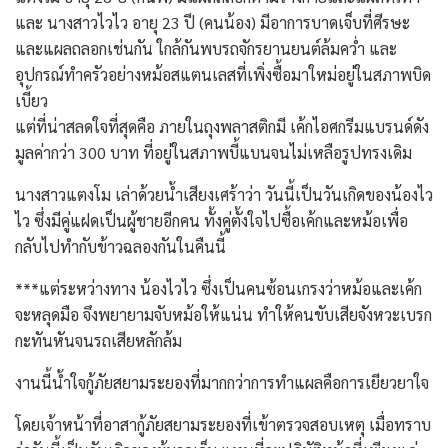
และ นางสาวไวไว อายุ 23 ปี (คนน้อง) มีอาการบาดเจ็บที่ศีรษะ
และแผลถลอกเช่นกัน ใกล้กันพบรถจักรยานยนต์ล้มคว่ำ และ
อุปกรณ์ทำครัวอย่างหม้อสแตนเลสที่เพิ่งซื้อมาใหม่อยู่ในสภาพบิด
เบี้ยว
แต่ที่น่าสลดใจที่สุดคือ ภายในถุงพลาสติกมี เค้กไอศกรีมแบรนด์ดัง
มูลค่ากว่า 300 บาท ที่อยู่ในสภาพบี้แบนจนไม่เหลือรูปทรงเดิม
นางสาวแตงโม เล่าด้วยน้ำเสียงเศร้าว่า วันนี้เป็นวันเกิดของน้องไว
ไว ซึ่งมีคู่แฝดเป็นผู้ชายอีกคน ทั้งคู่ตั้งใจไปซื้อเค้กและหม้อเพื่อ
กลับไปทำกับข้าวฉลองกันในคืนนี้
***แต่ระหว่างทาง น้องไวไว ซึ่งเป็นคนซ้อนเกรงว่าหม้อและเค้ก
จะหลุดมือ จึงพยายามจับหม้อให้แน่น ทำให้คนขับเสียจังหวะเบรก
กะทันหันจนรถเสียหลักล้ม
งานนี้​น้ำใจกู้ภัยสยามระยองที่มากกว่าการทำแผลคือการเยียวยาใจ
โดย​เจ้าหน้าที่อาสากู้ภัยสยามระยองที่เข้าตรวจสอบเหตุ เมื่อทราบ