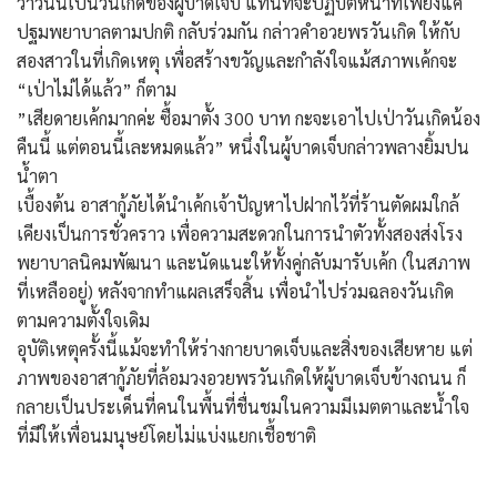
ว่าวันนี้เป็นวันเกิดของผู้บาดเจ็บ แทนที่จะปฏิบัติหน้าที่เพียงแค่
ปฐมพยาบาลตามปกติ กลับร่วมกัน กล่าวคำอวยพรวันเกิด ให้กับ
สองสาวในที่เกิดเหตุ เพื่อสร้างขวัญและกำลังใจแม้สภาพเค้กจะ
“เป่าไม่ได้แล้ว” ก็ตาม
​”เสียดายเค้กมากค่ะ ซื้อมาตั้ง 300 บาท กะจะเอาไปเป่าวันเกิดน้อง
คืนนี้ แต่ตอนนี้เละหมดแล้ว” หนึ่งในผู้บาดเจ็บกล่าวพลางยิ้มปน
น้ำตา
​เบื้องต้น อาสากู้ภัยได้นำเค้กเจ้าปัญหาไปฝากไว้ที่ร้านตัดผมใกล้
เคียงเป็นการชั่วคราว เพื่อความสะดวกในการนำตัวทั้งสองส่งโรง
พยาบาลนิคมพัฒนา และนัดแนะให้ทั้งคู่กลับมารับเค้ก (ในสภาพ
ที่เหลืออยู่) หลังจากทำแผลเสร็จสิ้น เพื่อนำไปร่วมฉลองวันเกิด
ตามความตั้งใจเดิม
​อุบัติเหตุครั้งนี้แม้จะทำให้ร่างกายบาดเจ็บและสิ่งของเสียหาย แต่
ภาพของอาสากู้ภัยที่ล้อมวงอวยพรวันเกิดให้ผู้บาดเจ็บข้างถนน ก็
กลายเป็นประเด็นที่คนในพื้นที่ชื่นชมในความมีเมตตาและน้ำใจ
ที่มีให้เพื่อนมนุษย์โดยไม่แบ่งแยกเชื้อชาติ