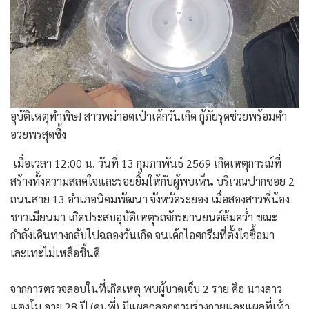
อุบัติเหตุทำพิษ! สาวพม่าอดเป่าเค้กวันเกิด กู้ภัยรุดช่วยพร้อมคำ
อวยพรสุดซึ้ง
​ เมื่อเวลา 12:00 น. วันที่ 13 กุมภาพันธ์ 2569 เกิดเหตุการณ์ที่
สร้างทั้งความสลดใจและรอยยิ้มให้กับผู้พบเห็น บริเวณปากซอย 2
ถนนสาย 13 อำเภอนิคมพัฒนา จังหวัดระยอง เมื่อสองสาวพี่น้อง
ชาวเมียนมา เกิดประสบอุบัติเหตุรถจักรยานยนต์ล้มคว่ำ ขณะ
กำลังเดินทางกลับไปฉลองวันเกิด จนเค้กไอศกรีมที่ตั้งใจซื้อมา
เละเทะไม่เหลือชิ้นดี
​จากการตรวจสอบในที่เกิดเหตุ พบผู้บาดเจ็บ 2 ราย คือ นางสาว
แตงโม อายุ 28 ปี (คนพี่) มีแผลถลอกตามร่างกายและแผลที่เท้า