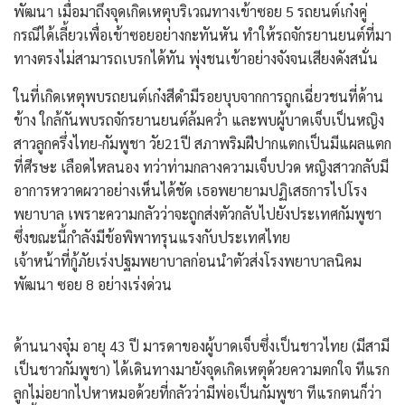
พัฒนา เมื่อมาถึงจุดเกิดเหตุบริเวณทางเข้าซอย 5 รถยนต์เก๋งคู่
กรณีได้เลี้ยวเพื่อเข้าซอยอย่างกะทันหัน ทำให้รถจักรยานยนต์ที่มา
ทางตรงไม่สามารถเบรกได้ทัน พุ่งชนเข้าอย่างจังจนเสียงดังสนั่น
​ในที่เกิดเหตุพบรถยนต์เก๋งสีดำมีรอยบุบจากการถูกเฉี่ยวชนที่ด้าน
ข้าง ใกล้กันพบรถจักรยานยนต์ล้มคว่ำ และพบผู้บาดเจ็บเป็นหญิง
สาวลูกครึ่งไทย-กัมพูชา วัย21ปี สภาพริมฝีปากแตกเป็นมีแผลแตก
ที่ศีรษะ เลือดไหลนอง ทว่าท่ามกลางความเจ็บปวด หญิงสาวกลับมี
อาการหวาดผวาอย่างเห็นได้ชัด เธอพยายามปฏิเสธการไปโรง
พยาบาล เพราะความกลัวว่าจะถูกส่งตัวกลับไปยังประเทศกัมพูชา
ซึ่งขณะนี้กำลังมีข้อพิพาทรุนแรงกับประเทศไทย
เจ้าหน้าที่กู้ภัยเร่งปฐมพยาบาลก่อนนำตัวส่งโรงพยาบาลนิคม
พัฒนา ซอย 8 อย่างเร่งด่วน
​ด้านนางจุ๋ม อายุ 43 ปี มารดาของผู้บาดเจ็บซึ่งเป็นชาวไทย (มีสามี
เป็นชาวกัมพูชา) ได้เดินทางมายังจุดเกิดเหตุด้วยความตกใจ ทีแรก
ลูกไม่อยากไปหาหมอด้วยที่กลัวว่ามีพ่อเป็นกัมพูชา ทีแรกตนก็ว่า