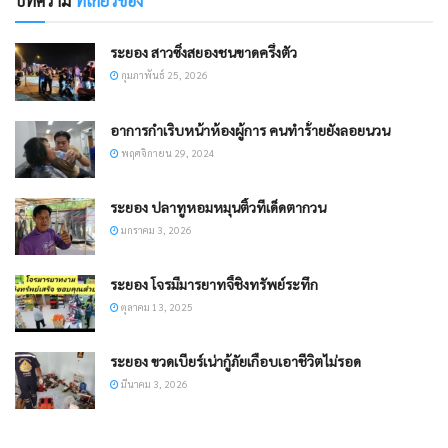
บทความ
ที่เกี่ยวข้อง
ระยอง สาวซิ่งสยองชนขาดครึ่งตัว
กุมภาพันธ์ 25, 2026
อาการกำเริบหน้าห้องผู้การ คนทำร้่ายยังลอยนวน
พฤศจิกายน 29, 2024
ระยอง ปลาทูหอมหมุนติ้วทีเด็ดตากวน
มกราคม 3, 2026
ระยอง โจรมีมารยาทจี้ชิงทรัพย์ระทึก
ตุลาคม 13, 2025
ระยอง ขวดเบียร์เน่ากู้ภัยเกือบเอาชีวิตไม่รอด
มีนาคม 3, 2026