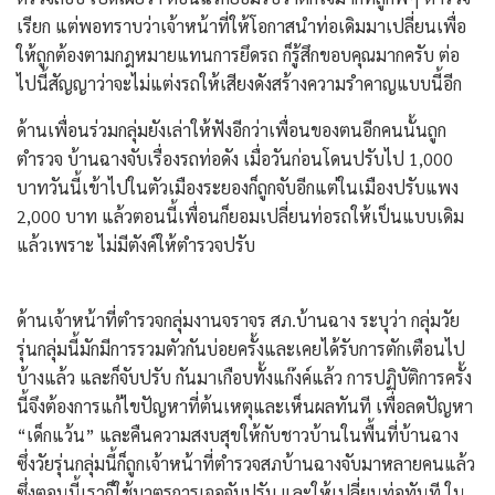
เรียก แต่พอทราบว่าเจ้าหน้าที่ให้โอกาสนำท่อเดิมมาเปลี่ยนเพื่อ
ให้ถูกต้องตามกฎหมายแทนการยึดรถ ก็รู้สึกขอบคุณมากครับ ต่อ
ไปนี้สัญญาว่าจะไม่แต่งรถให้เสียงดังสร้างความรำคาญแบบนี้อีก
ด้านเพื่อนร่วมกลุ่มยังเล่าให้ฟังอีกว่าเพื่อนของตนอีกคนนั้นถูก
ตำรวจ บ้านฉางจับเรื่องรถท่อดัง เมื่อวันก่อนโดนปรับไป 1,000
บาทวันนี้เข้าไปในตัวเมืองระยองก็ถูกจับอีกแต่ในเมืองปรับแพง
2,000 บาท แล้วตอนนี้เพื่อนก็ยอมเปลี่ยนท่อรถให้เป็นแบบเดิม
แล้วเพราะ ไม่มีตังค์ให้ตำรวจปรับ
​ด้านเจ้าหน้าที่ตำรวจกลุ่มงานจราจร สภ.บ้านฉาง ระบุว่า กลุ่มวัย
รุ่นกลุ่มนี้มักมีการรวมตัวกันบ่อยครั้งและเคยได้รับการตักเตือนไป
บ้างแล้ว และก็จับปรับ กันมาเกือบทั้งแก๊งค์แล้ว การปฏิบัติการครั้ง
นี้จึงต้องการแก้ไขปัญหาที่ต้นเหตุและเห็นผลทันที เพื่อลดปัญหา
“เด็กแว้น” และคืนความสงบสุขให้กับชาวบ้านในพื้นที่บ้านฉาง
ซึ่งวัยรุ่นกลุ่มนี้ก็ถูกเจ้าหน้าที่ตำรวจสภบ้านฉางจับมาหลายคนแล้ว
ซึ่งตอนนี้เราก็ใช้มาตรการเจอจับปรับ และให้เปลี่ยนท่อทันที ใน