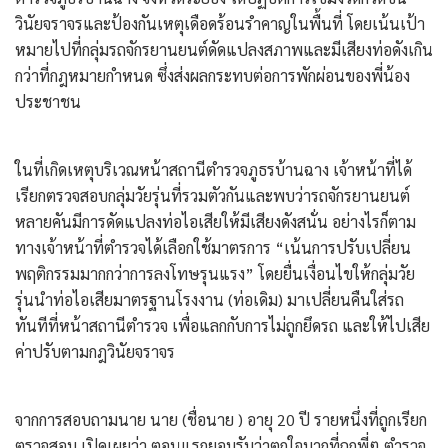
วินัยจราจรและป้องกันเหตุเดือดร้อนรำคาญในพื้นที่ โดยเน้นเป้า
หมายไปที่กลุ่มรถจักรยานยนต์ดัดแปลงสภาพและมีเสียงท่อดังเกิน
กว่าที่กฎหมายกำหนด ซึ่งส่งผลกระทบต่อการพักผ่อนของพี่น้อง
ประชาชน
​ในที่เกิดเหตุบริเวณหน้าสถานีตำรวจภูธรบ้านฉาง เจ้าหน้าที่ได้
เรียกตรวจสอบกลุ่มวัยรุ่นที่รวมตัวกันและพบว่ารถจักรยานยนต์
หลายคันมีการดัดแปลงท่อไอเสียให้มีเสียงดังสนั่น อย่างไรก็ตาม
ทางเจ้าหน้าที่ตำรวจได้เลือกใช้มาตรการ “เน้นการปรับเปลี่ยน
พฤติกรรมมากกว่าการลงโทษรุนแรง” โดยยื่นเงื่อนไขให้กลุ่มวัย
รุ่นนำท่อไอเสียมาตรฐานโรงงาน (ท่อเดิม) มาเปลี่ยนคืนใส่รถ
ทันทีที่หน้าสถานีตำรวจ เพื่อแลกกับการไม่ถูกยึดรถ และให้ไปเสีย
ค่าปรับตามกฎวินัยจราจร
​จากการสอบถามนาย นาย (ชื่อนาย ) อายุ 20 ปี รายหนึ่งที่ถูกเรียก
ตรวจสอบ เปิดเผยว่า ตอนแรกยอมรับว่าตกใจมากที่ถูกพี่ๆ ตำรวจ