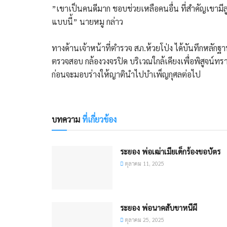
​”เขาเป็นคนดีมาก ชอบช่วยเหลือคนอื่น ที่สำคัญเขามีลูก
แบบนี้” นายหมู กล่าว
​ทางด้านเจ้าหน้าที่ตำรวจ สภ.ห้วยโป่ง ได้บันทึกหลักฐ
ตรวจสอบ กล้องวงจรปิด บริเวณใกล้เคียงเพื่อพิสูจน์ทราบว
ก่อนจะมอบร่างให้ญาตินำไปบำเพ็ญกุศลต่อไป
บทความ
ที่เกี่ยวข้อง
ระยอง พ่อเฒ่าเมียเด็กร้องขอบัตร
ตุลาคม 11, 2025
ระยอง พ่อนาคสับขาหนีผี
ตุลาคม 25, 2025