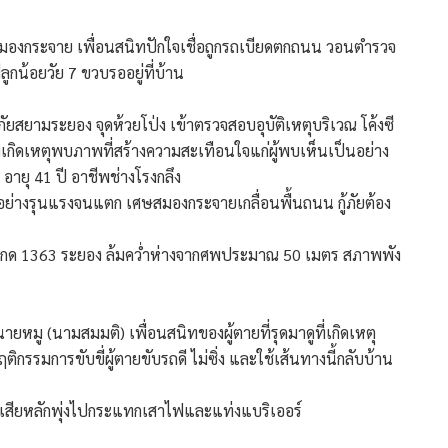
มองกระจาย เพื่อนสนิทปักใจเชื่อถูกรถเบียดตกถนน วอนตำรวจ
ูกน้อยวัย 7 ขวบรออยู่ที่บ้าน
กู้ภัยสยามระยอง จุดห้วยโป่ง เข้าตรวจสอบอุบัติเหตุบริเวณ โค้งซี
่เกิดเหตุพบภาพที่สร้างความสะเทือนใจแก่ผู้พบเห็นเป็นอย่าง
 อายุ 41 ปี อาชีพช่างโรงกลึง
่างรุนแรงจนแตก เศษสมองกระจายเกลื่อนพื้นถนน กู้ภัยต้อง
1กด 1363 ระยอง ล้มคว่ำห่างจากศพประมาณ 50 เมตร สภาพพัง
ายหมู (นามสมมติ) เพื่อนสนิทของผู้ตายที่รุดมาดูที่เกิดเหตุ
ติกรรมการขับขี่ผู้ตายขับรถดี ไม่ซิ่ง และใช้เส้นทางนี้กลับบ้าน
้รถเสียหลักพุ่งไปกระแทกเสาไฟและแท่งแบริเออร์