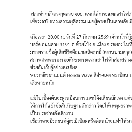
​ สลดช่างกลึงดวงกุดควบ จยย. แหกโค้งกระแทกเสาไฟส
เช็กวงจรปิดทวงความยุติธรรม เผยผู้ตายเป็นเสาหลัก มีล
​เมื่อเวลา 20.00 น. วันที่ 27 มีนาคม 2569 เจ้าหน้าที่
บอร์ด ถนนสาย 3191 ต.ห้วยโป่ง อ.เมือง จ.ระยอง ในที
มาก​ทราบชื่อผู้เสียชีวิตคือนายเลิศฤทธิ์ (สงวนนามสกุล)
​สภาพศพพบร่องรอยศีรษะกระแทกเสาไฟฟ้าส่องสว่างอย
ช่วยกันเก็บกู้อย่างละเอียด
​พบรถจักรยานยนต์ Honda Wave สีดำ-แดง ทะเบียน 
เสียหายหนัก
​แม้ในเบื้องต้นจะดูเหมือนการแหกโค้งเสียหลักเอง แต่น
ให้การโต้แย้งข้อสันนิษฐานดังกล่าว โดยให้เหตุผลว่า​พฤ
เป็นประจำหลังเลิกงาน
​เชื่อว่าอาจมีรถยนต์คู่กรณีเบียดหรือตัดหน้าจนทำให