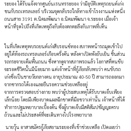
ระยอง ได้รับแจ้งจากศูนย์นเรนทรระยอง ว่ามีอุบัติเหตุรถยนต์เก่ง
ชนกับรถเทรลเลอร์ บริเวณจุดกลับรถใกล้ทางเข้าโรงงานแห่งหนึ่ง
ถนนสาย 3191 ต.นิคมพัฒนา อ.นิคมพัฒนา จ.ระยอง เมื่อเจ้า
หน้าที่รุดไปถึงที่เกิดเหตุถึงกับต้องตกตะลึงกับภาพที่เห็น
​ในที่เกิดเหตุพบรถยนต์เก๋งสีบรอนซ์ทอง สภาพหน้ารถมุดเข้าไป
อยู่ใต้ท้องรถเทรลเลอร์เกือบครึ่งคัน หลังคาเปิดพังยับเยิน ชิ้นส่วน
รถกระจายเต็มพื้นถนน ซึ่งหากดูจากสภาพรถแล้ว โอกาสที่คนขับ
จะรอดชีวิตนั้นมีน้อยมาก แต่เจ้าหน้าที่กู้ภัยกลับพบว่า คนขับรถ
เก๋งซึ่งเป็นชายวัยกลางคน อายุประมาณ 40-50 ปี สามารถออกมา
จากซากรถได้เองและยืนรอความช่วยเหลืออยู่
​จากการตรวจสอบร่างกาย พบว่าผู้ประสบเหตุได้รับบาดเจ็บเพียง
เล็กน้อย โดยมีเพียงบาดแผลฉีกขาดที่มือขวาเท่านั้น เจ้าหน้าที่ได้
ทำการปฐมพยาบาลเบื้องต้น ซึ่งผู้บาดเจ็บมีสติสัมปชัญญะครบ
ถ้วนและไม่ประสงค์ที่จะเดินทางไปโรงพยาบาล
​ ​นายวุ้น อาสาสมัครกู้ภัยสยามระยองที่เข้าช่วยเหลือ เปิดเผยว่า