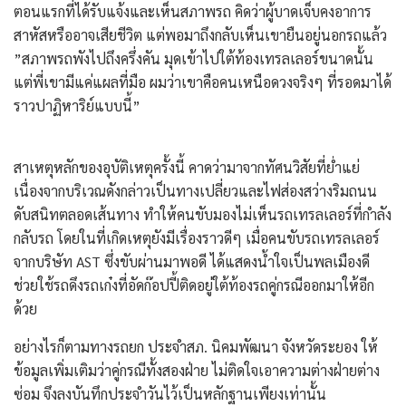
ตอนแรกที่ได้รับแจ้งและเห็นสภาพรถ คิดว่าผู้บาดเจ็บคงอาการ
สาหัสหรืออาจเสียชีวิต แต่พอมาถึงกลับเห็นเขายืนอยู่นอกรถแล้ว
​”สภาพรถพังไปถึงครึ่งคัน มุดเข้าไปใต้ท้องเทรลเลอร์ขนาดนั้น
แต่พี่เขามีแค่แผลที่มือ ผมว่าเขาคือคนเหนือดวงจริงๆ ที่รอดมาได้
ราวปาฏิหาริย์แบบนี้”
​สาเหตุหลักของอุบัติเหตุครั้งนี้ คาดว่ามาจากทัศนวิสัยที่ย่ำแย่
เนื่องจากบริเวณดังกล่าวเป็นทางเปลี่ยวและไฟส่องสว่างริมถนน
ดับสนิทตลอดเส้นทาง ทำให้คนขับมองไม่เห็นรถเทรลเลอร์ที่กำลัง
กลับรถ โดยในที่เกิดเหตุยังมีเรื่องราวดีๆ เมื่อคนขับรถเทรลเลอร์
จากบริษัท AST ซึ่งขับผ่านมาพอดี ได้แสดงน้ำใจเป็นพลเมืองดี
ช่วยใช้รถดึงรถเก๋งที่อัดก๊อปปี้ติดอยู่ใต้ท้องรถคู่กรณีออกมาให้อีก
ด้วย
อย่างไรก็ตามทางรถยก ประจำสภ. นิคมพัฒนา จังหวัดระยอง ให้
ข้อมูลเพิ่มเติมว่าคู่กรณีทั้งสองฝ่าย ไม่ติดใจเอาความต่างฝ่ายต่าง
ซ่อม จึงลงบันทึกประจำวันไว้เป็นหลักฐานเพียงเท่านั้น