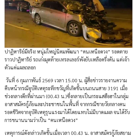
ปาฏิหาริย์มีจริง! หนุ่มใหญ่นิคมพัฒนา “คนเหนือดวง” รอดตาย
ราวปาฏิหาริย์ รถเก๋งมุดท้ายเทรลเลอร์พังยับเหลือครึ่งคัน แต่เจ้า
ตัวแค่แผลถลอก
​ วันที่ 6 กุมภาพันธ์ 2569 เวลา 15.00 น. ผู้สื่อข่าวรายงานความ
คืบหน้ากรณีอุบัติเหตุระทึกขวัญที่เกิดขึ้นบนถนนสาย 3191 เมื่อ
ช่วงกลางดึกที่ผ่านมา (00.43 น.)ซึ่งกลายเป็นกระแสฮือฮาในกลุ่ม
อาสาสมัครกู้ภัยและประชาชนในพื้นที่ จากกรณีชายวัยกลางคน
รอดชีวิตจากอุบัติเหตุรุนแรงมาได้โดยแทบไม่มีบาดแผล จนได้รับ
การขนานนามว่าเป็น “คนเหนือดวง”
​เหตุการณ์ดังกล่าวเกิดขึ้นเมื่อเวลา 00.43 น. อาสาสมัครกู้ภัยสยาม