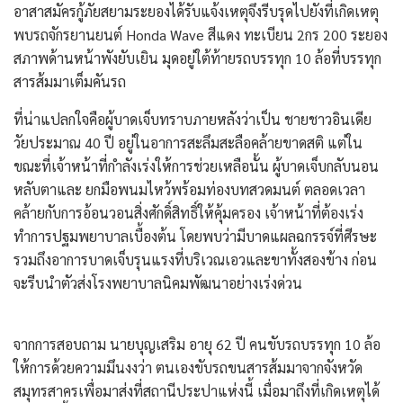
​อาสาสมัครกู้ภัยสยามระยองได้รับแจ้งเหตุจึงรีบรุดไปยังที่เกิดเหตุ
พบรถจักรยานยนต์ Honda Wave สีแดง ทะเบียน 2กร 200 ระยอง
สภาพด้านหน้าพังยับเยิน มุดอยู่ใต้ท้ายรถบรรทุก 10 ล้อที่บรรทุก
สารส้มมาเต็มคันรถ
​ที่น่าแปลกใจคือผู้บาดเจ็บทราบภายหลังว่าเป็น ชายชาวอินเดีย
วัยประมาณ 40 ปี อยู่ในอาการสะลึมสะลือคล้ายขาดสติ แต่ใน
ขณะที่เจ้าหน้าที่กำลังเร่งให้การช่วยเหลือนั้น ผู้บาดเจ็บกลับนอน
หลับตาและ ยกมือพนมไหว้พร้อมท่องบทสวดมนต์ ตลอดเวลา
คล้ายกับการอ้อนวอนสิ่งศักดิ์สิทธิ์ให้คุ้มครอง เจ้าหน้าที่ต้องเร่ง
ทำการปฐมพยาบาลเบื้องต้น โดยพบว่ามีบาดแผลฉกรรจ์ที่ศีรษะ
รวมถึงอาการบาดเจ็บรุนแรงที่บริเวณเอวและขาทั้งสองข้าง ก่อน
จะรีบนำตัวส่งโรงพยาบาลนิคมพัฒนาอย่างเร่งด่วน
​จากการสอบถาม นายบุญเสริม อายุ 62 ปี คนขับรถบรรทุก 10 ล้อ
ให้การด้วยความมึนงงว่า ตนเองขับรถขนสารส้มมาจากจังหวัด
สมุทรสาครเพื่อมาส่งที่สถานีประปาแห่งนี้ เมื่อมาถึงที่เกิดเหตุได้