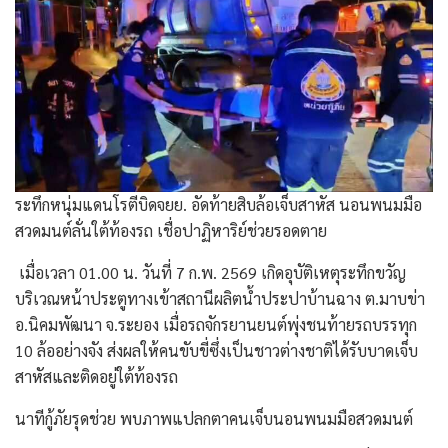
ระทึกหนุ่มแดนโรตีบิดจยย. อัดท้ายสิบล้อเจ็บสาหัส นอนพนมมือ
สวดมนต์ลั่นใต้ท้องรถ เชื่อปาฏิหาริย์ช่วยรอดตาย
​ เมื่อเวลา 01.00 น. วันที่ 7 ก.พ. 2569 เกิดอุบัติเหตุระทึกขวัญ
บริเวณหน้าประตูทางเข้าสถานีผลิตน้ำประปาบ้านฉาง ต.มาบข่า
อ.นิคมพัฒนา จ.ระยอง เมื่อรถจักรยานยนต์พุ่งชนท้ายรถบรรทุก
10 ล้ออย่างจัง ส่งผลให้คนขับขี่ซึ่งเป็นชาวต่างชาติได้รับบาดเจ็บ
สาหัสและติดอยู่ใต้ท้องรถ
​นาทีกู้ภัยรุดช่วย พบภาพแปลกตาคนเจ็บนอนพนมมือสวดมนต์