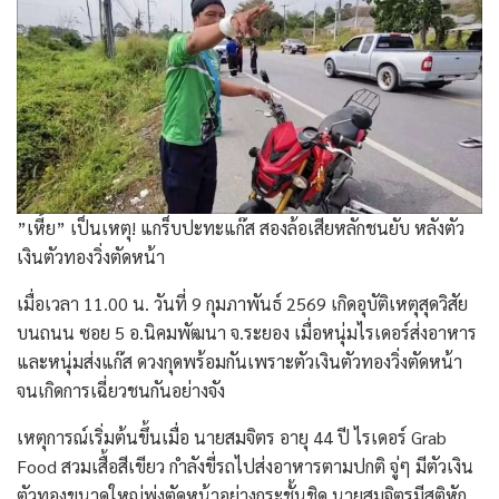
​”เหี้ย” เป็นเหตุ! แกร็บปะทะแก๊ส สองล้อเสียหลักชนยับ หลังตัว
เงินตัวทองวิ่งตัดหน้า
เมื่อเวลา 11.00 น. วันที่ 9 กุมภาพันธ์ 2569 เกิดอุบัติเหตุสุดวิสัย
บนถนน ซอย 5 อ.นิคมพัฒนา จ.ระยอง เมื่อหนุ่มไรเดอร์ส่งอาหาร
และหนุ่มส่งแก๊ส ดวงกุดพร้อมกันเพราะตัวเงินตัวทองวิ่งตัดหน้า
จนเกิดการเฉี่ยวชนกันอย่างจัง
​​เหตุการณ์เริ่มต้นขึ้นเมื่อ นายสมจิตร อายุ 44 ปี ไรเดอร์ Grab
Food สวมเสื้อสีเขียว กำลังขี่รถไปส่งอาหารตามปกติ จู่ๆ มีตัวเงิน
ตัวทองขนาดใหญ่พุ่งตัดหน้าอย่างกระชั้นชิด นายสมจิตรมีสติหัก