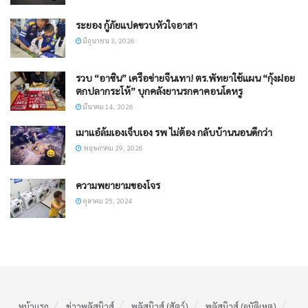
ระยอง กู้ภัยแปดขวบหัวใจอาสา
มิถุนายน 3, 2026
รวบ “อาซิน” เครือข่ายจีนเทา! ตร.พัทยาใช้แผน “กุ้งฝอย
ตกปลากระโห้” บุกคลังยานรกคาคอนโดหรู
มีนาคม 14, 2026
เมาแอ๋ล้มเองเจ็บเอง รพ ไม่ต้อง กลับบ้านนอนดีกว่า
พฤษภาคม 29, 2026
ความพยายามของโจร
ตุลาคม 25, 2024
หน้าแรก
ข่าวพลัสนิวส์
พลัสนิวส์ (สัตว์)
พลัสนิวส์ (อุบัติเหตุ)