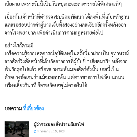
เสียดาย เพราะวันนี้เป็นวันหยุดกะจะมาหารายได้พิเศษแท้ๆ
​เบื้องต้นเจ้าหน้าที่ตำรวจ สภ.นิคมพัฒนา ได้ลงพื้นที่เก็บหลักฐาน
และรอสอบปากคำผู้บาดเจ็บทั้งสองอย่างละเอียดอีกครั้งหลังออก
จากโรงพยาบาล เพื่อดำเนินการตามกฎหมายต่อไป
อย่างไรก็ตามมี
​เกร็ดความรู้จากเหตุการณ์อุบัติเหตุในครั้งนี้มาฝากเป็น อุทาหรณ์
จากสัตว์วิ่งตัดหน้าที่มักเกิดจากการที่ผู้ขับขี่ “เสียสมาธิ” หลังจาก
พ้นวิกฤตไปแล้ว หรือพยายามหันมองสัตว์ตัวนั้น เคสนี้เป็น
ตัวอย่างชัดเจนว่าแม้จะหลบพ้น แต่หากขาดการโฟกัสบนถนน
เพียงเสี้ยววินาที ก็อาจเกิดเหตุไม่คาดฝันได้
บทความ
ที่เกี่ยวข้อง
ผู้ว่าฯระยอง สั่งปราบผีเสาไฟ
พฤศจิกายน 15, 2024