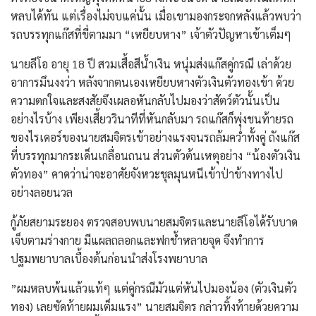
หลบได้ทัน แต่เรื่องไม่จบแค่นั้น เมื่อเขามองกระจกหลังแล้วพบว่า
รถบรรทุกแก๊สที่ขี่ตามมา “เหยียบหาง” เจ้าตัวปัญหาเข้าเต็มๆ
​นายลีโอ อายุ 18 ปี สวมเสื้อสีน้ำเงิน หนุ่มส่งแก๊สคู่กรณี เล่าด้วย
อาการมึนงงว่า หลังจากตนเองเหยียบหางตัวเงินตัวทองเข้า ด้วย
ความตกใจและสงสัยจึงเผลอหันกลับไปมองว่าสัตว์ตัวนั้นเป็น
อย่างไรบ้าง เพียงเสี้ยววินาทีที่หันกลับมา รถแก๊สก็พุ่งชนท้ายรถ
ของไรเดอร์ของนายสมจิตรเข้าอย่างแรงจนรถล้มคว่ำทั้งคู่ ถังแก๊ส
ที่บรรทุกมากระเด็นเกลื่อนถนน ส่วนตัวต้นเหตุอย่าง “น้องตัวเงิน
ตัวทอง” คาดว่าน่าจะอาศัยจังหวะชุลมุนหนีเข้าป่าข้างทางไป
อย่างลอยนวล
​กู้ภัยสยามระยอง ตรวจสอบพบนายสมจิตรและนายลีโอได้รับบาด
เจ็บตามร่างกาย มีแผลถลอกและฟกช้ำหลายจุด จึงทำการ
ปฐมพยาบาลเบื้องต้นก่อนนำส่งโรงพยาบาล
​”ผมหลบพ้นแล้วแท้ๆ แต่คู่กรณีมัวแต่หันไปมองน้อง (ตัวเงินตัว
ทอง) เลยซัดท้ายผมเต็มแรง” นายสมจิตร กล่าวทิ้งท้ายด้วยความ