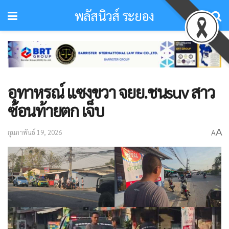
พลัสนิวส์ ระยอง
อุทาหรณ์ แซงขวา จยย.ชนsuv สาว
ซ้อนท้ายตก เจ็บ
A
กุมภาพันธ์ 19, 2026
A