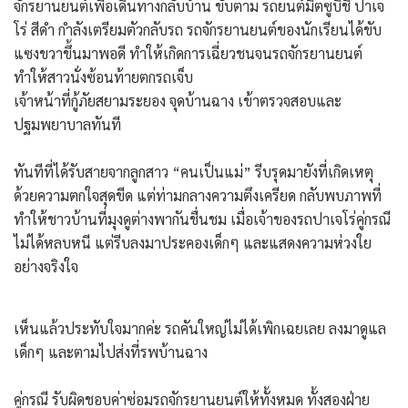
จักรยานยนต์เพื่อเดินทางกลับบ้าน ขับตาม รถยนต์มิตซูบิชิ ปาเจ
โร่ สีดำ กำลังเตรียมตัวกลับรถ รถจักรยานยนต์ของนักเรียนได้ขับ
แซงขวาขึ้นมาพอดี ทำให้เกิดการเฉี่ยวชนจนรถจักรยานยนต์
ทำให้สาวนั่งซ้อนท้ายตกรถเจ็บ
เจ้าหน้าที่กู้ภัยสยามระยอง จุดบ้านฉาง เข้าตรวจสอบและ
ปฐมพยาบาลทันที
​ทันทีที่ได้รับสายจากลูกสาว “คนเป็นแม่” รีบรุดมายังที่เกิดเหตุ
ด้วยความตกใจสุดขีด แต่ท่ามกลางความตึงเครียด กลับพบภาพที่
ทำให้ชาวบ้านที่มุงดูต่างพากันชื่นชม เมื่อเจ้าของรถปาเจโร่คู่กรณี
ไม่ได้หลบหนี แต่รีบลงมาประคองเด็กๆ และแสดงความห่วงใย
อย่างจริงใจ
​เห็นแล้วประทับใจมากค่ะ รถคันใหญ่ไม่ได้เพิกเฉยเลย ลงมาดูแล
เด็กๆ และตามไปส่งที่รพบ้านฉาง
คู่กรณี รับผิดชอบค่าซ่อมรถจักรยานยนต์ให้ทั้งหมด ทั้งสองฝ่าย