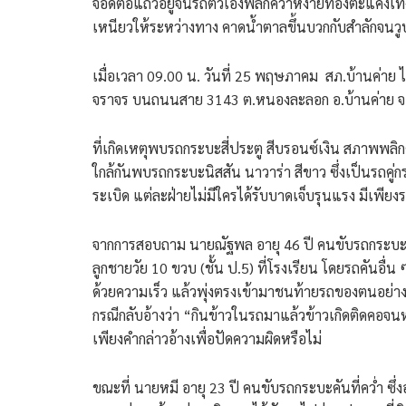
จอดต่อแถวอยู่จนรถตัวเองพลิกคว่ำหงายท้องตะแคงเทิ่
เหนียวให้ระหว่างทาง คาดน้ำตาลขึ้นบวกกับสำลักจนวู
เมื่อเวลา 09.00 น. วันที่ 25 พฤษภาคม สภ.บ้านค่าย ไ
จราจร บนถนนสาย 3143 ต.หนองละลอก อ.บ้านค่าย จ.
ที่เกิดเหตุพบรถกระบะสี่ประตู สีบรอนซ์เงิน สภาพพล
ใกล้กันพบรถกระบะนิสสัน นาวาร่า สีขาว ซึ่งเป็นรถคู่ก
ระเบิด แต่ละฝ่ายไม่มีใครได้รับบาดเจ็บรุนแรง มีเพีย
จากการสอบถาม นายณัฐพล อายุ 46 ปี คนขับรถกระบะสีข
ลูกชายวัย 10 ขวบ (ชั้น ป.5) ที่โรงเรียน โดยรถคันอื่
ด้วยความเร็ว แล้วพุ่งตรงเข้ามาชนท้ายรถของตนอย่าง
กรณีกลับอ้างว่า “กินข้าวในรถมาแล้วข้าวเกิดติดคอจนห
เพียงคำกล่าวอ้างเพื่อปัดความผิดหรือไม่
ขณะที่ นายหมี อายุ 23 ปี คนขับรถกระบะคันที่คว่ำ ซึ