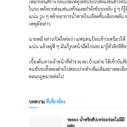
เหมาก่อนสร้าง ก่อนเกิดเหตุได้ขับรถไปส่งแฟนสาวท
ในรถ หลังจากส่งแฟนเสร็จและกำลังขับรถกลับ จู่ ๆ ก็รู
แน่น วูบ ๆ คล้ายอาการน้ำตาลในเลือดขึ้นเฉียบพลัน จ
เหตุดังกล่าว
นายหมี กล่าวเปิดใจต่อว่า แฟนตนป้อนข้าวเหนียวให้ แ
แน่น แล้วอยู่ดี ๆ มันก็วูบหน้ามืดไปเลย มารู้ตัวอีกที
เบื้องต้นทางเจ้าหน้าที่ตำรวจ สภ.บ้านค่าย ได้เข้าบ
คนขับรถทั้งสองฝ่ายไปสอบปากคำเพิ่มเติมอย่างละเอียด
ตอนกฎหมายต่อไป
บทความ
ที่เกี่ยวข้อง
ระยอง น้ำพริกสัปเหร่ออร่อยไม่มีผี
ผสม