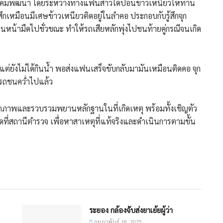
ี่นิคมพัฒนา โดยระหว่างทางแฟนสาวได้ป้อนข้าวเหนียวให้ทาน
้สึกเหมือนมีเศษข้าวเหนียวติดอยู่ในลำคอ ประกอบกับรู้สึกจุก
นหน้ามืดไปชั่วขณะ ทำให้รถเสียหลักพุ่งไปชนท้ายคู่กรณีจนเกิด
ต่ยังไม่ได้กินน้ำ พอส่งแฟนเสร็จขับกลับมามันเหมือนติดคอ จุก
คือรถชนคว่ำไปแล้ว
ันทึกภาพและรวบรวมพยานหลักฐานในที่เกิดเหตุ พร้อมทั้งเชิญตัว
ที่สถานีตำรวจ เพื่อหาสาเหตุที่แท้จริงและดำเนินการตามขั้น
ระยอง กล้องจับส่งยาเย้ยผู้ว่า
กุมภาพันธ์ 18, 2025