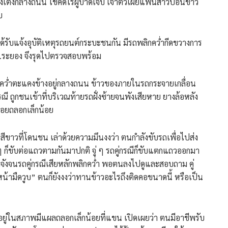
งเต้งกลางถนน โชคดีไร้ผู้บาดเจ็บ เจ้าตัวเผยแฟนสาวป้อนข้าว
บ
ด้รับแจ้งอุบัติเหตุรถยนต์กระบะชนกัน มีรถพลิกคว่ำกีดขวางการ
ระยอง จึงรุดไปตรวจสอบพร้อม
ิกคว่ำตะแคงข้างอยู่กลางถนน ข้าวของภายในรถกระจายเกลื่อน
รณี ถูกชนเข้าที่บริเวณท้ายรถฝั่งซ้ายจนพังเสียหาย ยางล้อหลัง
งรอยถลอกเล็กน้อย
าวที่โดนชน เล่าด้วยความมึนงงว่า ตนกำลังขับรถเพื่อไปส่ง
น ๆ ก็ขับต่อแถวตามกันมาปกติ จู่ ๆ รถคู่กรณีก็ขับแตกแถวออกมา
จังจนรถคู่กรณีเสียหลักพลิกคว่ำ พอตนลงไปดูและสอบถาม คู่
น้ามืดวูบ” ตนก็ยังงงว่าทานข้าวอะไรถึงติดคอขนาดนี้ หรือเป็น
่งอยู่ในสภาพมีแผลถลอกเล็กน้อยที่แขน เปิดเผยว่า ตนมีอาชีพรับ