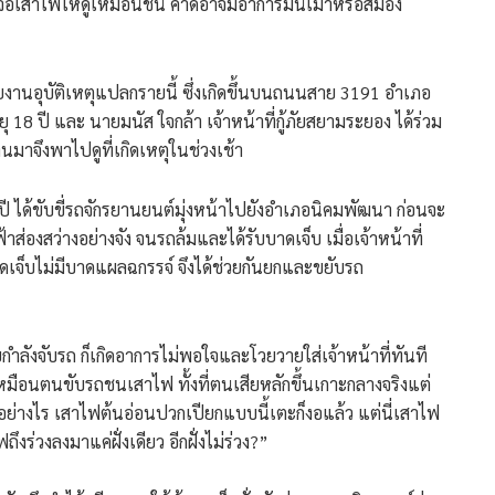
ถมาจ่อเสาไฟให้ดูเหมือนชน คาดอาจมีอาการมึนเมาหรือสมอง
าวรายงานอุบัติเหตุแปลกรายนี้ ซึ่งเกิดขึ้นบนถนนสาย 3191 อำเภอ
18 ปี และ นายมนัส ใจกล้า เจ้าหน้าที่กู้ภัยสยามระยอง ได้ร่วม
่านมาจึงพาไปดูที่เกิดเหตุในช่วงเช้า
6 ปี ได้ขับขี่รถจักรยานยนต์มุ่งหน้าไปยังอำเภอนิคมพัฒนา ก่อนจะ
ส่องสว่างอย่างจัง จนรถล้มและได้รับบาดเจ็บ เมื่อเจ้าหน้าที่
เจ็บไม่มีบาดแผลฉกรรจ์ จึงได้ช่วยกันยกและขยับรถ
ู้ภัยกำลังจับรถ ก็เกิดอาการไม่พอใจและโวยวายใส่เจ้าหน้าที่ทันที
เหมือนตนขับรถชนเสาไฟ ทั้งที่ตนเสียหลักขึ้นเกาะกลางจริงแต่
ด้อย่างไร เสาไฟต้นอ่อนปวกเปียกแบบนี้เตะก็งอแล้ว แต่นี่เสาไฟ
่วงลงมาแค่ฝั่งเดียว อีกฝั่งไม่ร่วง?”