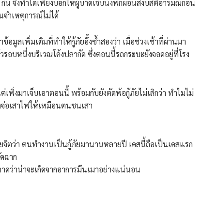
ๆ กัน จึงทำได้เพียงบอกให้ผู้บาดเจ็บนั่งพักผ่อนสงบสติอารมณ์ก่อน
จำเหตุการณ์ไม่ได้
้อมูลเพิ่มเติมที่ทำให้กู้ภัยอึ้งซ้ำสองว่า เมื่อช่วงเช้าที่ผ่านมา
รอบหนึ่งบริเวณโค้งปลากัด ซึ่งตอนนี้รถกระบะยังจอดอยู่ที่โรง
ต่เพิ่งมาเจ็บเอาตอนนี้ พร้อมกับยังตัดพ้อกู้ภัยไม่เลิกว่า ทำไมไม่
งจ่อเสาไฟให้เหมือนตนชนเสา
ลียจิตว่า ตนทำงานเป็นกู้ภัยมานานหลายปี เคสนี้ถือเป็นเคสแรก
จัดฉาก
คาดว่าน่าจะเกิดจากอาการมึนเมาอย่างแน่นอน