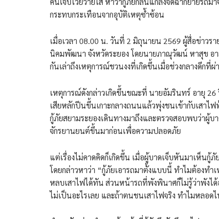
คนเจ็บโวยวายใส่ หาว่ากู้ภัยกลั่นแกล้งจัดฉากย้ายร
กระทบกระเทือนจากอุบัติเหตุซ้ำซ้อน
​เมื่อเวลา 08.00 น. วันที่ 2 มิถุนายน 2569 ผู้สื่อข่
นิคมพัฒนา จังหวัดระยอง โดยนายภาณุวัฒน์ หาสุข อายุ 
กันเล่าถึงเหตุการณ์ชวนงงที่เกิดขึ้นเมื่อช่วงกลางดึกที่ผ
​เหตุการณ์ดังกล่าวเกิดขึ้นขณะที่ นายอัมรินทร์ อายุ 2
เสียหลักปีนขึ้นเกาะกลางถนนแล้วพุ่งชนเข้ากับเสาไฟฟ้า
กู้ภัยสยามระยองเดินทางมาถึงและตรวจสอบพบว่าผู้บาด
จักรยานยนต์ขึ้นมาก่อนเพื่อความปลอดภัย
​แต่เรื่องไม่คาดคิดก็เกิดขึ้น เมื่อผู้บาดเจ็บหันมาเห็นก
โดยกล่าวหาว่า “กู้ภัยเอารถมาตั้งแบบนี้ ทำไมต้องทำ
หลบเสาไฟได้ทัน ส่วนหน้ารถที่พังพินาศก็ไม่รู้ว่าพังไ
ไม่เป็นอะไรเลย และถ้าตนชนเสาไฟจริง ทำไมหลอดไฟถึงร