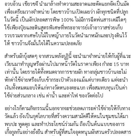
อวบอ้วน เขียวขจี นำมาล้างทำความสะอาดและคัดแยกจัดเป็นมัด
เพื่อเตรียมวางจำหน่าย โดยชาวบ้านเปิดเผยว่า ผักทุกชนิดที่ปลูก
ในวัดนี้ เป็นผักปลอดสารพิษ 100% ไม่มีการฉีดพ่นสารเคมีใดๆ
ใช้เพียงปุ๋ยและดินสูตรพิเศษที่พระอาจารย์เจ้าอาวาสช่วยเก็บ
รวบรวมจากเศษใบไม้ใบหญ้าภายในวัดนำมาหมักและปรุงดินไว้
ให้ ชาวบ้านจึงมั่นใจได้ในความปลอดภัย
​สำหรับผักบุ้งสดๆ จากสวนหลังกุฏินี้ จะนำมาจำหน่ายให้กับผู้ที่แวะ
เวียนมาทำบุญหรือผ่านไปมาหน้าวัดในราคาเพียง กำละ 15 บาท
เท่านั้น โดยรายได้ทั้งหมดจากการขายผัก ทางกลุ่มชาวบ้านจะไม่
หักค่าใช้จ่ายหรือเก็บเข้ากระเป๋าตัวเองแม้แต่บาทเดียว แต่จะนำ
เงินทั้งหมดมอบให้แก่ทางวัดหนองตะแบก เพื่อสมทบทุนเป็นค่า
ใช้จ่ายส่วนกลาง เช่น ค่าน้ำ และค่าไฟ ของวัดต่อไป
อย่างไรก็ตาม​กิจกรรมนี้นอกจากจะช่วยลดภาระค่าใช้จ่ายให้กับทาง
วัดแล้ว ยังเป็นกุศโลบายที่สร้างความสามัคคีให้คนในชุมชนได้มา
พบปะ พูดคุย และทำประโยชน์ร่วมกัน ถือเป็นต้นแบบของการ
เกื้อกูลกันอย่างยั่งยืน สำหรับผู้ที่สนใจอุดหนุนผักสวนครัวปลอดสาร