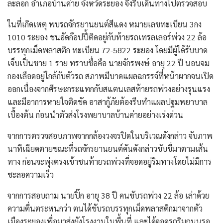
ละลอก อำเภอบ้านค่าย จังหวัดระยอง จึงรีบเดินทางไปตรวจสอบ
​ในที่เกิดเหตุ พบรถจักรยานยนต์สีแดง หมายเลขทะเบียน 3กง
1010 ระยอง ชนอัดก๊อปปี้ติดอยู่กับท้ายรถเทรลเลอร์พ่วง 22 ล้อ
บรรทุกเม็ดพลาสติก ทะเบียน 72-5822 ระยอง โดยมีผู้ได้รับบาด
เจ็บเป็นชาย 1 ราย ทราบชื่อคือ นายจักรพงษ์ อายุ 22 ปี นอนจม
กองเลือดอยู่ใกล้กับตัวรถ สภาพมีบาดแผลฉกรรจ์ที่หน้าผากจนเปิด
ออกเนื่องจากศีรษะกระแทกกับสแตนเลสท้ายรถพ่วงอย่างรุนแรง
และมีอาการหายใจติดขัด อาสากู้ภัยต้องรีบทำแผลปฐมพยาบาล
เบื้องต้น ก่อนนำตัวส่งโรงพยาบาลบ้านค่ายอย่างเร่งด่วน
​จากการตรวจสอบภาพจากกล้องวงจรปิดในบริเวณดังกล่าว จับภาพ
นาทีเฉียดตายขณะที่รถจักรยานยนต์คันดังกล่าวขับขี่มาตามเส้น
ทาง ก่อนจะพุ่งตรงเข้าชนท้ายรถพ่วงที่จอดอยู่ริมทางโดยไม่มีการ
ชะลอความเร็ว
​จากการสอบถาม นายปิ๊ก อายุ 38 ปี คนขับรถพ่วง 22 ล้อ เล่าด้วย
ความตื่นตระหนกว่า ตนได้ขับรถบรรทุกเม็ดพลาสติกมาจากตัว
เมืองระยองเพื่อมาส่งยังโรงงานในพื้นที่ และได้จอดรถริมถนนรอ