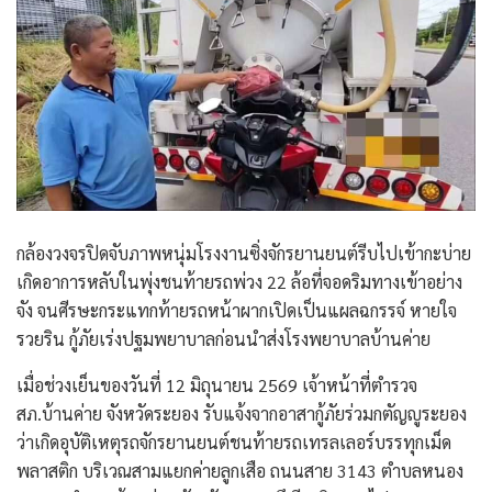
กล้องวงจรปิดจับภาพหนุ่มโรงงานซิ่งจักรยานยนต์รีบไปเข้ากะบ่าย
เกิดอาการหลับในพุ่งชนท้ายรถพ่วง 22 ล้อที่จอดริมทางเข้าอย่าง
จัง จนศีรษะกระแทกท้ายรถหน้าผากเปิดเป็นแผลฉกรรจ์ หายใจ
รวยริน กู้ภัยเร่งปฐมพยาบาลก่อนนำส่งโรงพยาบาลบ้านค่าย
​เมื่อช่วงเย็นของวันที่ 12 มิถุนายน 2569 เจ้าหน้าที่ตำรวจ
สภ.บ้านค่าย จังหวัดระยอง รับแจ้งจากอาสากู้ภัยร่วมกตัญญูระยอง
ว่าเกิดอุบัติเหตุรถจักรยานยนต์ชนท้ายรถเทรลเลอร์บรรทุกเม็ด
พลาสติก บริเวณสามแยกค่ายลูกเสือ ถนนสาย 3143 ตำบลหนอง