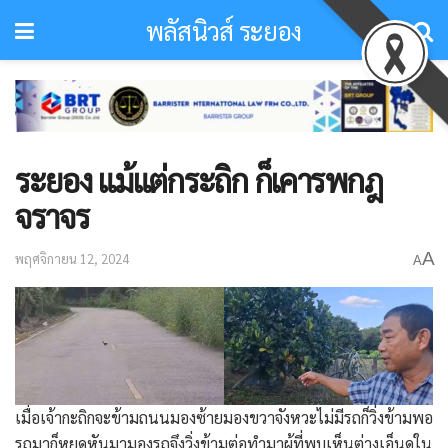
พลัสนิวส์ ระยอง
ระยอง แม้แต่กระถิก ก็เคารพกฎ
จราจร
A
พฤศจิกายน 12, 2024
A
เมื่อเจ้ากะถิกจะข้ามถนนมองซ้ายมองขวาจังหวะไม่มีรถก็วิ่งข้ามพอ
รถมาก็หยุดหันมามองรถจึงวิ่งข้ามต่อทำมาผู้ที่พบเห็นต่างเอ็นดูใน