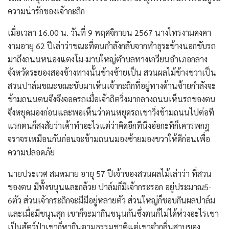
ความน่ารักของเจ้ากะถิก
เมื่อเวลา 16.00 น. วันที่ 9 พฤศจิกายน 2567 นางไทรงามคงคา
งามอายุ 62 ปีเล่าว่าขณะที่ตนกำลังกลับจากทำธุระข้างนอกขับรถ
มาถึงถนนหนองแตงโม-มาบใหญ่ตำบลทางเกวียนอำเภอกลาง
จังหวัดระยองสองข้างทางนั้นข้างซ้ายเป็น สวนผลไม้ข้างขวาเป็น
สวนปาล์มขณะขณะขับมาเห็นเจ้ากะถิกที่อยู่ทางด้านซ้ายกำลังจะ
ข้ามถนนตนจึงจึงจอดรถเมื่อเจ้าถิตวิ่งมากลางถนนเห็นรถของตน
จึงหยุดมองก่อนและพอเห็นว่าตนหยุดรถเขาวิ่งข้ามถนนไปต่อที
แรกตนก็สงสัยว่าเค้าทำอะไรแต่ว่าคิดอีกทีนึงอ๋อกะทิก็เคารพกฎ
จราจรเหมือนกันก่อนจะข้ามถนนมองซ้ายมองขวาให้ดีก่อนเพื่อ
ความปลอดภัย
นายประเวศ สมหมาย อายุ 57 ปีเจ้าของสวนผลไม้เล่าว่า ที่สวน
ของตน มีทั้งขนุนและกล้วย ปาล์มก็มีเจ้ากระรอก อยู่ประมาณ5-
6ตัว ส่วนเจ้ากระถิกจะมีมีอยู่หลายตัว ส่วนใหญ่ก็ชอบกินผลปาล์ม
และเมื่อมีขนุนสุก เขาก็จะมากินขนุนกันซึ่งตนก็ไม่ได้ห่วงอะไรเขา
เป็นสัตว์ป่าเขาก็หากินตามธรรมชาติแต่เขาจำกลิ่นสาบของ