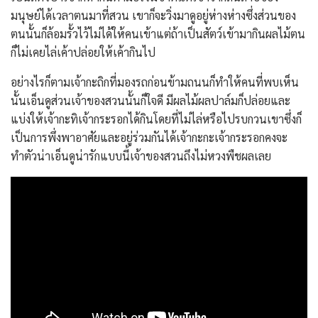
มนุษย์ได้เวลาตนมาที่สวน เขาก็จะวิ่งมาดูอยู่ห่างห่างซึ่งส่วนของ
ตนนั้นก็ล้อมรั้วไว้ไม่ได้ให้คนเข้าแต่ถ้าเป็นสัตว์เข้ามากินผลไม้ตน
ก็ไม่เคยไล่เค้าปล่อยให้เค้ากินไป
อย่างไรก็ตามเจ้ากะถิกที่มองรถก่อนข้ามถนนก็ทำให้คนที่พบเห็น
นั้นเอ็นดูส่วนเจ้าของสวนนั้นก็ใจดี มีผลไม้ผลปาล์มก็ปล่อยและ
แบ่งให้เจ้ากะทิเจ้ากระรอกได้กินโดยที่ไม่ไล่หรือไปรบกวนเขาซึ่งก็
เป็นการพึ่งพาอาศัยและอยู่ร่วมกันได้เจ้ากะกะเจ้ากระรอกคงจะ
ทำตัวน่าเอ็นดูน่ารักแบบนี้เจ้าของสวนถึงไม่หวงพืชผลเลย