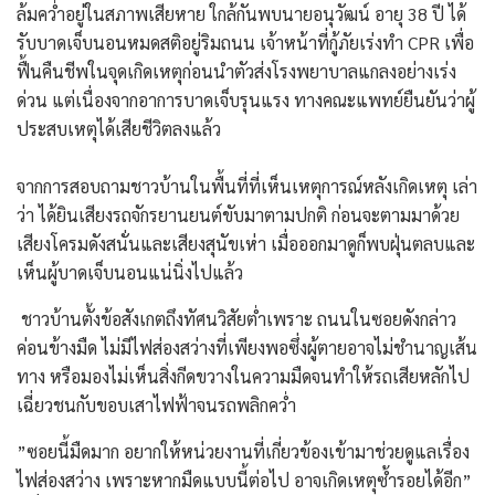
ล้มคว่ำอยู่ในสภาพเสียหาย ใกล้กันพบนายอนุวัฒน์ อายุ 38 ปี ได้
รับบาดเจ็บนอนหมดสติอยู่ริมถนน เจ้าหน้าที่กู้ภัยเร่งทำ CPR เพื่อ
ฟื้นคืนชีพในจุดเกิดเหตุก่อนนำตัวส่งโรงพยาบาลแกลงอย่างเร่ง
ด่วน แต่เนื่องจากอาการบาดเจ็บรุนแรง ทางคณะแพทย์ยืนยันว่าผู้
ประสบเหตุได้เสียชีวิตลงแล้ว
​จากการสอบถามชาวบ้านในพื้นที่ที่เห็นเหตุการณ์หลังเกิดเหตุ เล่า
ว่า ได้ยินเสียงรถจักรยานยนต์ขับมาตามปกติ ก่อนจะตามมาด้วย
เสียงโครมดังสนั่นและเสียงสุนัขเห่า เมื่อออกมาดูก็พบฝุ่นตลบและ
เห็นผู้บาดเจ็บนอนแน่นิ่งไปแล้ว
​ ชาวบ้านตั้งข้อสังเกตถึง​ทัศนวิสัยต่ำเพราะ ถนนในซอยดังกล่าว
ค่อนข้างมืด ไม่มีไฟส่องสว่างที่เพียงพอซึ่งผู้ตายอาจไม่ชำนาญเส้น
ทาง หรือมองไม่เห็นสิ่งกีดขวางในความมืดจนทำให้รถเสียหลักไป
เฉี่ยวชนกับขอบเสาไฟฟ้าจนรถพลิกคว่ำ
​”ซอยนี้มืดมาก อยากให้หน่วยงานที่เกี่ยวข้องเข้ามาช่วยดูแลเรื่อง
ไฟส่องสว่าง เพราะหากมืดแบบนี้ต่อไป อาจเกิดเหตุซ้ำรอยได้อีก”