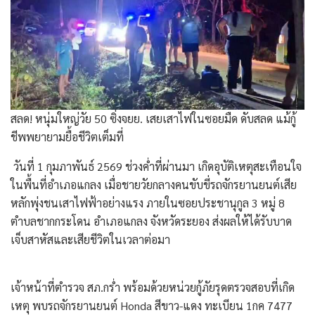
สลด! หนุ่มใหญ่วัย 50 ซิ่งจยย. เสยเสาไฟในซอยมืด ดับสลด แม้กู้
ชีพพยายามยื้อชีวิตเต็มที่
​ วันที่ 1 กุมภาพันธ์ 2569 ช่วงค่ำที่ผ่านมา เกิดอุบัติเหตุสะเทือนใจ
ในพื้นที่อำเภอแกลง เมื่อชายวัยกลางคนขับขี่รถจักรยานยนต์เสีย
หลักพุ่งชนเสาไฟฟ้าอย่างแรง ภายในซอยประชานุกูล 3 หมู่ 8
ตำบลชากกระโดน อำเภอแกลง จังหวัดระยอง ส่งผลให้ได้รับบาด
เจ็บสาหัสและเสียชีวิตในเวลาต่อมา
​เจ้าหน้าที่ตำรวจ สภ.กร่ำ พร้อมด้วยหน่วยกู้ภัยรุดตรวจสอบที่เกิด
เหตุ พบรถจักรยานยนต์ Honda สีขาว-แดง ทะเบียน 1กค 7477