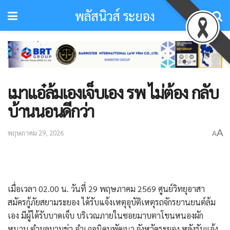
พลัสนิวส์ ระยอง
เมาแอ๋ล้มเองเจ็บเอง รพ ไม่ต้อง กลับ
บ้านนอนดีกว่า
A
พฤษภาคม 29, 2026
A
​เมื่อเวลา 02.00 น. วันที่ 29 พฤษภาคม 2569 ศูนย์วิทยุอาสา
สมัครกู้ภัยสยามระยอง ได้รับแจ้งเหตุอุบัติเหตุรถจักรยานยนต์ล้ม
เอง มีผู้ได้รับบาดเจ็บ บริเวณภายในซอยมาบตาโขนหนองผัก
หนาม ตำบลมาบข่า อำเภอนิคมพัฒนา จังหวัดระยอง หลังรับแจ้ง