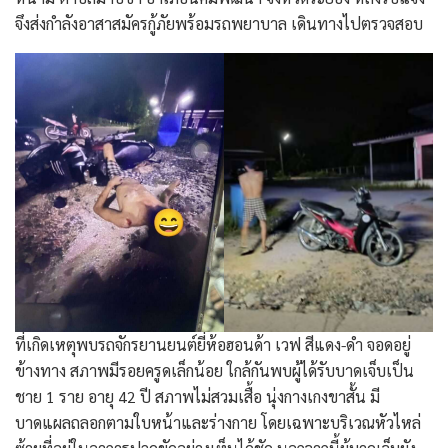
จึงส่งกำลังอาสาสมัครกู้ภัยพร้อมรถพยาบาล เดินทางไปตรวจสอบ
​ที่เกิดเหตุพบรถจักรยานยนต์ยี่ห้อฮอนด้า เวฟ สีแดง-ดำ จอดอยู่
ข้างทาง สภาพมีรอยครูดเล็กน้อย ใกล้กันพบผู้ได้รับบาดเจ็บเป็น
ชาย 1 ราย อายุ 42 ปี สภาพไม่สวมเสื้อ นุ่งกางเกงขาสั้น มี
บาดแผลถลอกตามใบหน้าและร่างกาย โดยเฉพาะบริเวณหัวไหล่