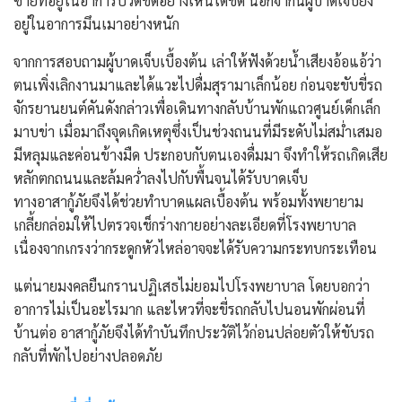
ซ้ายที่อยู่ในอาการปวดขัดอย่างเห็นได้ชัด นอกจากนี้ผู้บาดเจ็บยัง
อยู่ในอาการมึนเมาอย่างหนัก
​จากการสอบถามผู้บาดเจ็บเบื้องต้น เล่าให้ฟังด้วยน้ำเสียงอ้อแอ้ว่า
ตนเพิ่งเลิกงานมาและได้แวะไปดื่มสุรามาเล็กน้อย ก่อนจะขับขี่รถ
จักรยานยนต์คันดังกล่าวเพื่อเดินทางกลับบ้านพักแถวศูนย์เด็กเล็ก
มาบข่า เมื่อมาถึงจุดเกิดเหตุซึ่งเป็นช่วงถนนที่มีระดับไม่สม่ำเสมอ
มีหลุมและค่อนข้างมืด ประกอบกับตนเองดื่มมา จึงทำให้รถเกิดเสีย
หลักตกถนนและล้มคว่ำลงไปกับพื้นจนได้รับบาดเจ็บ
​ทางอาสากู้ภัยจึงได้ช่วยทำบาดแผลเบื้องต้น พร้อมทั้งพยายาม
เกลี้ยกล่อมให้ไปตรวจเช็กร่างกายอย่างละเอียดที่โรงพยาบาล
เนื่องจากเกรงว่ากระดูกหัวไหล่อาจจะได้รับความกระทบกระเทือน
แต่นายมงคลยืนกรานปฏิเสธไม่ยอมไปโรงพยาบาล โดยบอกว่า
อาการไม่เป็นอะไรมาก และไหวที่จะขี่รถกลับไปนอนพักผ่อนที่
บ้านต่อ อาสากู้ภัยจึงได้ทำบันทึกประวัติไว้ก่อนปล่อยตัวให้ขับรถ
กลับที่พักไปอย่างปลอดภัย