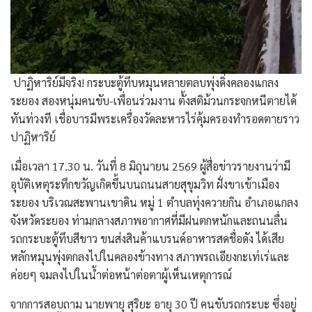
​ ​ปาฏิหาริย์มีจริง! กระบะตู้ทึบหมุนหลายตลบพุ่งดิ่งคลองแกลง
ระยอง สองหนุ่มคนขับ-เพื่อนร่วมงาน ตั้งสติม้วนกระจกหนีตายได้
ทันท่วงที เชื่อบารมีพระเครื่องวัดละหารไร่คุ้มครองทำรอดตายราว
ปาฏิหาริย์
​เมื่อเวลา 17.30 น. วันที่ 8 มิถุนายน 2569 ผู้สื่อข่าวรายงานว่ามี
อุบัติเหตุระทึกขวัญเกิดขึ้นบนถนนสายสุขุมวิท ฝั่งขาเข้าเมือง
ระยอง บริเวณสะพานเขาดิน หมู่ 1 ตำบลทุ่งควายกิน อำเภอแกลง
จังหวัดระยอง ท่ามกลางสภาพอากาศที่มีฝนตกหนักและถนนลื่น
รถกระบะตู้ทึบสีขาว ขนส่งสินค้าแบรนด์อาหารสดชื่อดัง ได้เสีย
หลักหมุนพุ่งตกลงไปในคลองข้างทาง สภาพรถเอียงกะเท่เร่และ
ค่อยๆ จมลงไปในน้ำต่อหน้าต่อตาผู้เห็นเหตุการณ์
​จากการสอบถาม นายพายุ สุริยะ อายุ 30 ปี คนขับรถกระบะ ซึ่งอยู่