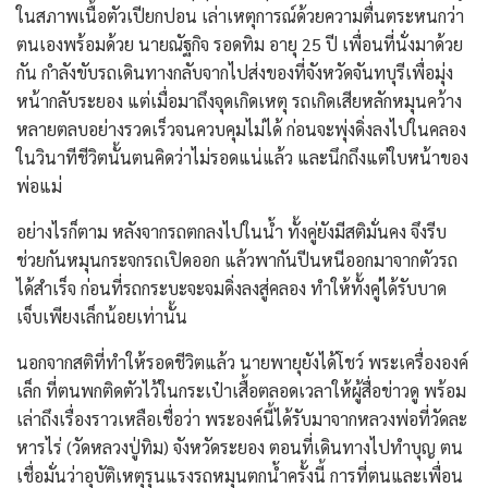
ในสภาพเนื้อตัวเปียกปอน เล่าเหตุการณ์ด้วยความตื่นตระหนกว่า
ตนเองพร้อมด้วย นายณัฐกิจ รอดทิม อายุ 25 ปี เพื่อนที่นั่งมาด้วย
กัน กำลังขับรถเดินทางกลับจากไปส่งของที่จังหวัดจันทบุรีเพื่อมุ่ง
หน้ากลับระยอง แต่เมื่อมาถึงจุดเกิดเหตุ รถเกิดเสียหลักหมุนคว้าง
หลายตลบอย่างรวดเร็วจนควบคุมไม่ได้ ก่อนจะพุ่งดิ่งลงไปในคลอง
ในวินาทีชีวิตนั้นตนคิดว่าไม่รอดแน่แล้ว และนึกถึงแต่ใบหน้าของ
พ่อแม่
​อย่างไรก็ตาม หลังจากรถตกลงไปในน้ำ ทั้งคู่ยังมีสติมั่นคง จึงรีบ
ช่วยกันหมุนกระจกรถเปิดออก แล้วพากันปีนหนีออกมาจากตัวรถ
ได้สำเร็จ ก่อนที่รถกระบะจะจมดิ่งลงสู่คลอง ทำให้ทั้งคู่ได้รับบาด
เจ็บเพียงเล็กน้อยเท่านั้น
​นอกจากสติที่ทำให้รอดชีวิตแล้ว นายพายุยังได้โชว์ พระเครื่ององค์
เล็ก ที่ตนพกติดตัวไว้ในกระเป๋าเสื้อตลอดเวลาให้ผู้สื่อข่าวดู พร้อม
เล่าถึงเรื่องราวเหลือเชื่อว่า พระองค์นี้ได้รับมาจากหลวงพ่อที่วัดละ
หารไร่ (วัดหลวงปู่ทิม) จังหวัดระยอง ตอนที่เดินทางไปทำบุญ ตน
เชื่อมั่นว่าอุบัติเหตุรุนแรงรถหมุนตกน้ำครั้งนี้ การที่ตนและเพื่อน