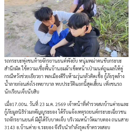
รถกระบะพุ่งชนท้ายจักรยานยนต์พังยับ หนุ่มพม่าคนขับกระบะ
สำนึกผิด ใช้ความเชื่อพื้นบ้านอมผ้าเช็ดหน้าเป่ามนต์ถูแผลให้คู่
กรณีหวังช่วยเยียวยา พลเมืองดีรีบห้ามวุ่นกลัวติดเชื้อ กู้ภัยรุดล้าง
น้ำลายก่อนส่งโรงพยาบาล พบประวัติแยกนี้สุดเฮี้ยน เพิ่งชนรถ
นักเรียนเจ็บนับสิบ
​เมื่อ17.00น. วันที่ 23 ม.ค. 2569 เจ้าหน้าที่ตำรวจสภบ้านค่ายและ
กู้ภัยมูลนิธิร่วมกตัญญูระยอง ได้รับแจ้งเหตุรถยนต์กระบะเฉี่ยวชน
รถจักรยานยนต์ มีผู้ได้รับบาดเจ็บ บริเวณหน้าวัดมาบตอง ถนนสาย
3143 อ.บ้านค่าย จ.ระยอง จึงรีบนำกำลังรุดเข้าตรวจสอบ