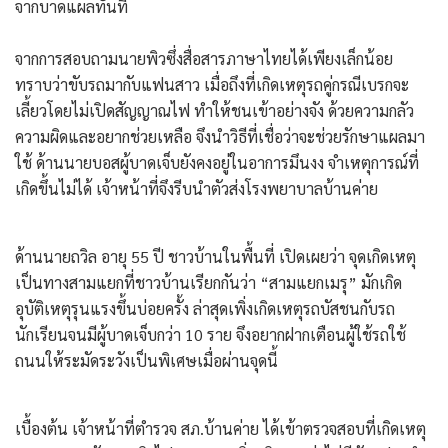
จากบาดแผลทันที
จากการสอบถามนายพิวซึ่งสื่อสารภาษาไทยได้เพียงเล็กน้อย
ทราบว่าขับรถมากับแฟนสาว เมื่อถึงที่เกิดเหตุรถคู่กรณีเบรกจะ
เลี้ยวโดยไม่เปิดสัญญาณไฟ ทำให้ชนเข้าอย่างจัง ด้วยความกลัว
ความผิดและอยากช่วยเหลือ จึงนำวิธีที่เชื่อว่าจะช่วยรักษาแผลมา
ใช้ ด้านนายบอสผู้บาดเจ็บยังคงอยู่ในอาการมึนงง จำเหตุการณ์ที่
เกิดขึ้นไม่ได้ เจ้าหน้าที่จึงรีบนำตัวส่งโรงพยาบาลบ้านค่าย
ด้านนายถวิล อายุ 55 ปี ชาวบ้านในพื้นที่ เปิดเผยว่า จุดเกิดเหตุ
เป็นทางสามแยกที่ชาวบ้านเรียกกันว่า “สามแยกเมรุ” มักเกิด
อุบัติเหตุรุนแรงขึ้นบ่อยครั้ง ล่าสุดเพิ่งเกิดเหตุรถบัสชนกับรถ
นักเรียนจนมีผู้บาดเจ็บกว่า 10 ราย จึงอยากฝากเตือนผู้ใช้รถใช้
ถนนให้ระมัดระวังเป็นพิเศษเมื่อผ่านจุดนี้
เบื้องต้น เจ้าหน้าที่ตำรวจ สภ.บ้านค่าย ได้เข้าตรวจสอบที่เกิดเหตุ