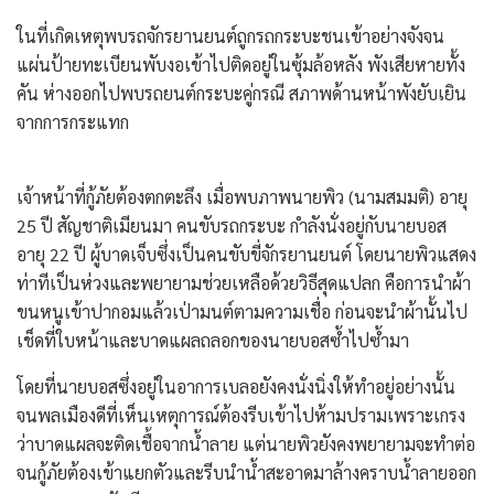
ในที่เกิดเหตุพบรถจักรยานยนต์ถูกรถกระบะชนเข้าอย่างจังจน
แผ่นป้ายทะเบียนพับงอเข้าไปติดอยู่ในซุ้มล้อหลัง พังเสียหายทั้ง
คัน ห่างออกไปพบรถยนต์กระบะคู่กรณี สภาพด้านหน้าพังยับเยิน
จากการกระแทก
เจ้าหน้าที่กู้ภัยต้องตกตะลึง เมื่อพบภาพนายพิว (นามสมมติ) อายุ
25 ปี สัญชาติเมียนมา คนขับรถกระบะ กำลังนั่งอยู่กับนายบอส
อายุ 22 ปี ผู้บาดเจ็บซึ่งเป็นคนขับขี่จักรยานยนต์ โดยนายพิวแสดง
ท่าทีเป็นห่วงและพยายามช่วยเหลือด้วยวิธีสุดแปลก คือการนำผ้า
ขนหนูเข้าปากอมแล้วเป่ามนต์ตามความเชื่อ ก่อนจะนำผ้านั้นไป
เช็ดที่ใบหน้าและบาดแผลถลอกของนายบอสซ้ำไปซ้ำมา
โดยที่นายบอสซึ่งอยู่ในอาการเบลอยังคงนั่งนิ่งให้ทำอยู่อย่างนั้น
จนพลเมืองดีที่เห็นเหตุการณ์ต้องรีบเข้าไปห้ามปรามเพราะเกรง
ว่าบาดแผลจะติดเชื้อจากน้ำลาย แต่นายพิวยังคงพยายามจะทำต่อ
จนกู้ภัยต้องเข้าแยกตัวและรีบนำน้ำสะอาดมาล้างคราบน้ำลายออก