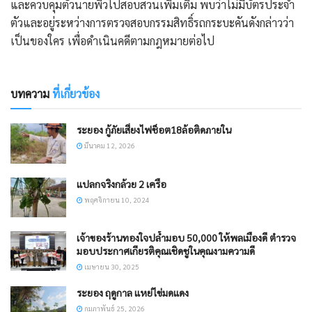
และควบคุมตัวนายพิวไปสอบสวนเพิ่มเติม พบว่าไม่มีบัตรประจำ
ตัวและอยู่ระหว่างการตรวจสอบกรรมสิทธิ์รถกระบะคันดังกล่าวว่า
เป็นของใคร เพื่อดำเนินคดีตามกฎหมายต่อไป
บทความ
ที่เกี่ยวข้อง
ระยอง กู้ภัยเสี่ยงไฟช็อต18ล้อติดภายใน
มีนาคม 12, 2026
แปลกจริงกล้วย 2 เครือ
พฤศจิกายน 10, 2024
เจ้าของร้านทองใจปล้ำมอบ 50,000 ให้พลเมืองดี ตำรวจ
มอบประกาศเกียรติคุณเชิดชูในคุณงามความดี
เมษายน 30, 2025
ระยอง ฤดูกาล แหย่ไข่มดแดง
กุมภาพันธ์ 25, 2026