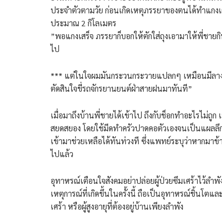
ประจำตัวตามวัย ก่อนเกิดเหตุภรรยาของตนได้ทำแกงเผ็ดห
ประมาณ 2 กิโลเมตร
​”พอแกงเสร็จ ภรรยาก็บอกให้ตักใส่ถุงเอามาให้พี่ชาย
ไป
*** แต่ในใจผมมันกระวนกระวายแปลกๆ เหมือนมีลางสัง
ตัดสินใจขี่รถจักรยานยนต์ฝ่าสายฝนมาทันที”
​เมื่อมาถึงบ้านพี่ชายได้เข้าไป ถึงกับช็อกทำอะไรไม่ถูก เ
สยดสยอง โดยใช้มีดทำครัวปาดคอตัวเองจนเป็นแผลลึก ตน
เข้ามาช่วยเหลือได้ทันท่วงที ซึ่งแพทย์ระบุว่าหากมาข้า
ไปแล้ว
​อุทาหรณ์เตือนใจสังคมอย่าปล่อยผู้ป่วยซึมเศร้าไว้ลำพั
​เหตุการณ์ที่เกิดขึ้นในครั้งนี้ ถือเป็นอุทาหรณ์ชิ้นโต
เศร้า หรือผู้สูงอายุที่ต้องอยู่บ้านเพียงลำพัง