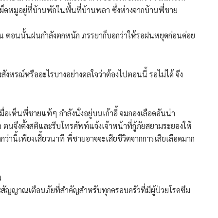
มูอยู่ที่บ้านพักในพื้นที่บ้านพลา ซึ่งห่างจากบ้านพี่ชาย
กิน ตอนนั้นฝนกำลังตกหนัก ภรรยาก็บอกว่าให้รอฝนหยุดก่อนค่อย
หรณ์หรืออะไรบางอย่างดลใจว่าต้องไปตอนนี้ รอไม่ได้ จึง
มื่อเห็นพี่ชายแท้ๆ กำลังนั่งอยู่บนเก้าอี้ จมกองเลือดอันน่า
จึงตั้งสติและรีบโทรศัพท์แจ้งเจ้าหน้าที่กู้ภัยสยามระยองให้
กว่านี้เพียงเสี้ยวนาที พี่ชายอาจจะเสียชีวิตจากการเสียเลือดมาก
ง
และสัญญาณเตือนภัยที่สำคัญสำหรับทุกครอบครัวที่มีผู้ป่วยโรคซึม