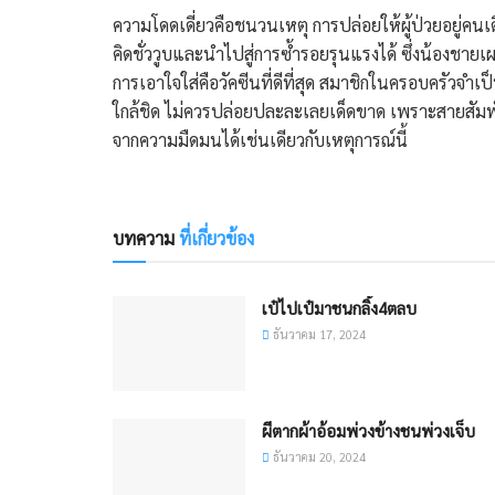
​ความโดดเดี่ยวคือชนวนเหตุ การปล่อยให้ผู้ป่วยอยู่ค
คิดชั่ววูบและนำไปสู่การซ้ำรอยรุนแรงได้ ซึ่งน้องชายเ
​การเอาใจใส่คือวัคซีนที่ดีที่สุด สมาชิกในครอบครัวจ
ใกล้ชิด ไม่ควรปล่อยปละละเลยเด็ดขาด เพราะสายสัมพั
จากความมืดมนได้เช่นเดียวกับเหตุการณ์นี้
บทความ
ที่เกี่ยวข้อง
เป๋ไปเป๋มาชนกลิ้ง4ตลบ
ธันวาคม 17, 2024
ผีตากผ้าอ้อมพ่วงข้างชนพ่วงเจ็บ
ธันวาคม 20, 2024