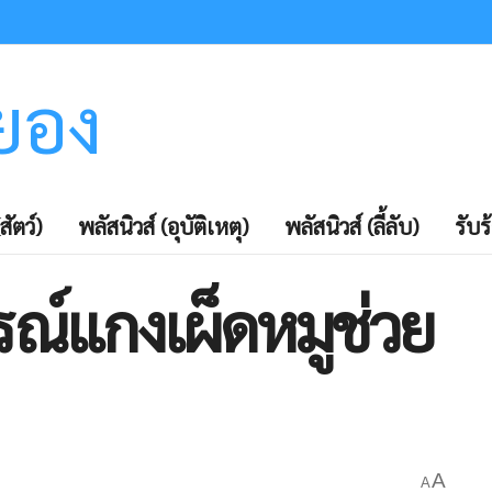
ะยอง
สัตว์)
พลัสนิวส์ (อุบัติเหตุ)
พลัสนิวส์ (ลี้ลับ)
รับร
ณ์แกงเผ็ดหมูช่วย
A
A