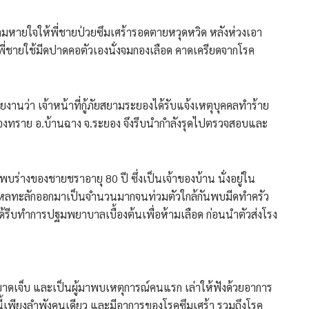
ลมหายใจให้พี่ชายป่วยซึมเศร้ารอดตายหวุดหวิด หลังห่วงเอา
ี่ชายใช้มีดปาดคอตัวเองนั่งจมกองเลือด คาดเครียดจากโรค
รายงานว่า เจ้าหน้าที่กู้ภัยสยามระยองได้รับแจ้งเหตุบุคคลทำร้าย
คลองทราย อ.บ้านฉาง จ.ระยอง จึงรีบนำกำลังรุดไปตรวจสอบและ
านพบร่างของชายชราอายุ 80 ปี ซึ่งเป็นเจ้าของบ้าน นั่งอยู่ใน
ไหลทะลักออกมาเป็นจำนวนมากจนท่วมตัวใกล้กันพบมีดทำครัว
ึงได้รีบทำการปฐมพยาบาลเบื้องต้นเพื่อห้ามเลือด ก่อนนำตัวส่งโรง
้บาดเจ็บ และเป็นผู้มาพบเหตุการณ์คนแรก เล่าให้ฟังด้วยอาการ
งนี้เพียงลำพังคนเดียว และมีอาการของโรคซึมเศร้า รวมถึงโรค